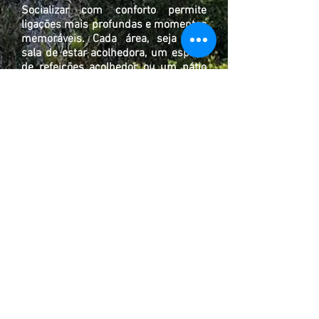
Socializar com conforto permite
ligações mais profundas e momentos
memoráveis. Cada área, seja uma
sala de estar acolhedora, um espaço
de refeições acolhedor ou um pátio
tranquilo, pode ser um local perfeito
para amigos e familiares se
reunirem, relaxarem e desfrutarem
da companhia uns dos outros.