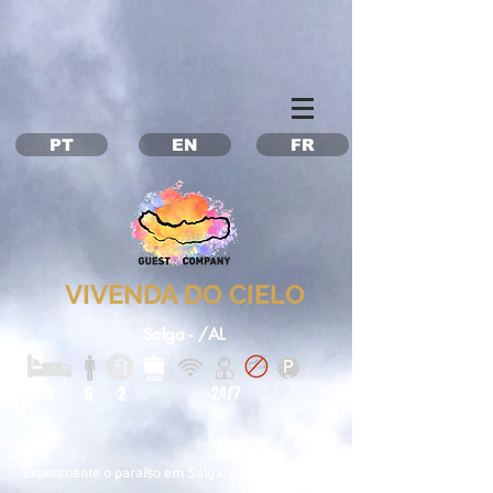
Property Management Azores
Vacation in the Azores
Vacation rental Azores
PT
EN
FR
VIVENDA DO CIELO
Salga - /AL
3
6
2
24/7
Experimente o paraíso em Salga, Açores!​