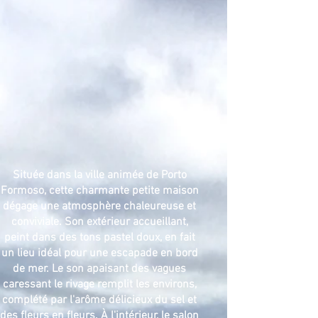
Située dans la ville animée de Porto
Formoso, cette charmante petite maison
dégage une atmosphère chaleureuse et
conviviale. Son extérieur accueillant,
peint dans des tons pastel doux, en fait
un lieu idéal pour une escapade en bord
de mer. Le son apaisant des vagues
caressant le rivage remplit les environs,
complété par l'arôme délicieux du sel et
des fleurs en fleurs. À l'intérieur, le salon