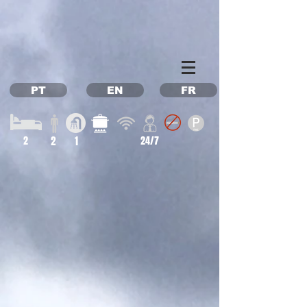
Property Management Azores
Vacation in the Azores
Vacation rental Azores
PT
EN
FR
2
2
1
24/7