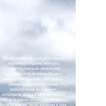
Situada no topo de uma colina serena
na pitoresca Algarvia, esta casa
moderna e tranquila oferece uma
mistura perfeita de tranquilidade e
design contemporâneo. Com amplas
janelas que emolduram vistas
deslumbrantes da paisagem
circundante, a casa é banhada pela luz
natural. O interior minimalista apresenta
espaços abertos, linhas elegantes e uma