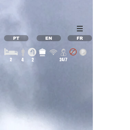
Property Management Azores
Vacation in the Azores
Vacation rental Azores
PT
EN
FR
2
4
2
24/7