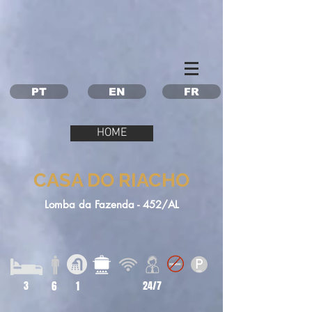
Property Management Azores
Vacation in the Azores
Vacation rental Azores
PT
EN
FR
HOME
CASA DO RIACHO
Lomba da Fazenda - 452/AL
3
6
1
24/7