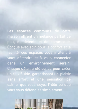
Les espaces communs de cette
maison offrent un mélange parfait de
paix, de détente et de commodité.
Conçus avec soin pour le confort et la
facilité, ces espaces vous invitent à
vous détendre et à vous connecter
dans un environnement serein.
Chaque détail a été conçu pour créer
un flux fluide, garantissant un plaisir
sans effort et une sensation de
calme, que vous soyez l'hôte ou que
vous vous détendiez simplement.