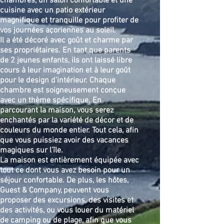
chambres, un salon confortable et une
cuisine avec un patio extérieur
magnifique et tranquille pour profiter de
vos journées açoriennes au soleil.
Il a été décoré avec goût et charme par
ses propriétaires. En tant que parents
de 2 jeunes enfants, ils ont laissé libre
cours à leur imagination et à leur goût
pour le design d'intérieur. Chaque
chambre est soigneusement conçue
avec un thème spécifique. En
parcourant la maison, vous serez
enchantés par la variété de décor et de
couleurs du monde entier. Tout cela, afin
que vous puissiez avoir des vacances
magiques sur l'île.
La maison est entièrement équipée avec
tout ce dont vous avez besoin pour un
séjour confortable. De plus, les hôtes,
Guest & Company, peuvent vous
proposer des excursions, des visites et
des activités, ou vous louer du matériel
de camping ou de plage, afin que vous