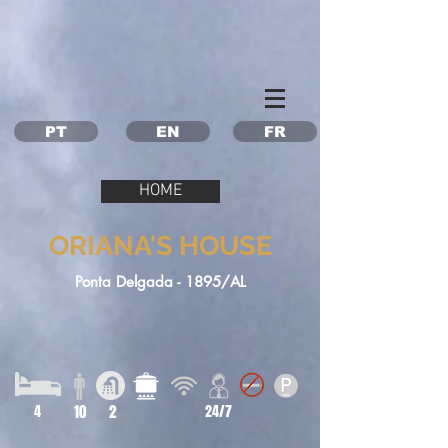
Property Management Azores
Vacation in the Azores
Vacation rental Azores
PT
EN
FR
HOME
ORIANA'S HOUSE
Ponta Delgada - 1895/AL
4
10
2
24/7