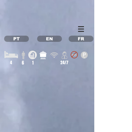
Property Management Azores
Vacation in the Azores
Vacation rental Azores
PT
EN
FR
4
6
1
24/7