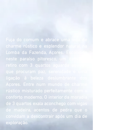
Fuja do comum e abrace uma vida de
charme rústico e esplendor natural na
Lomba da Fazenda, Açores. Escondido
neste paraíso pitoresco, um cativante
retiro com 3 quartos aguarda aqueles
que procuram paz, serenidade e uma
ligação à beleza deslumbrante dos
Açores. Entre num mundo de charme
rústico misturado perfeitamente com o
conforto moderno. O interior da moradia
de 3 quartos exala aconchego com vigas
de madeira, acentos de pedra que o
convidam a descontrair após um dia de
exploração.