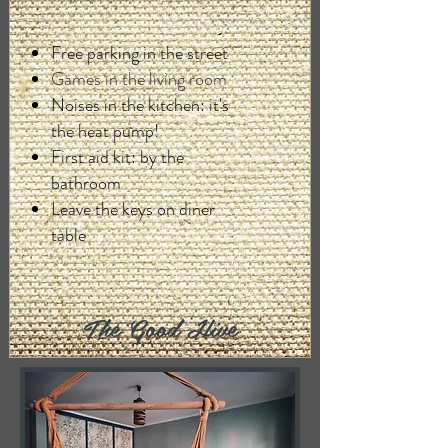
Free parking in the street
Games in the living room
Noises in the kitchen: it's
the heat pump!
First aid kit: by the
bathroom
Leave the keys on diner
table
The Good Hive