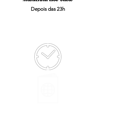
Depois das 23h
Será lhe atribuido um anfitrião
O check-in começa a partir das 16h para
que a nossa equipa prepare o alojamento.
Tenha o cuidado de respeitar o seu
horário de check-in. O seu anfitrião
estará á sua espera ha hora
programada. Caso não compareça