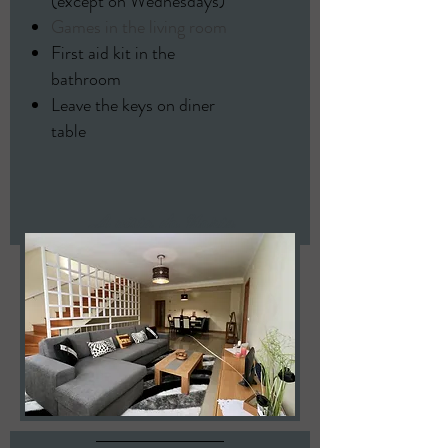
(except on Wednesdays)
Games in the living room
First aid kit in the
bathroom
Leave the keys on diner
table
A vista do Norte