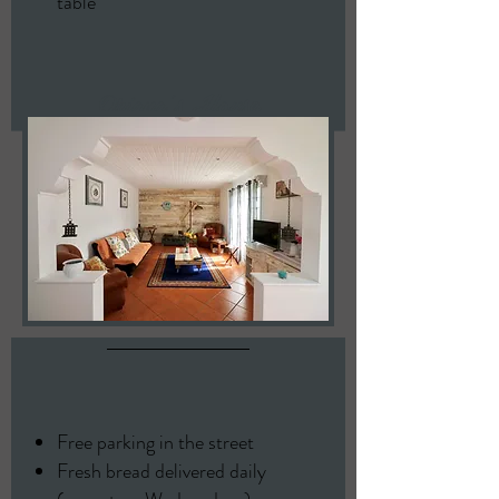
table
Oriana's House
Free parking in the street
Fresh bread delivered daily