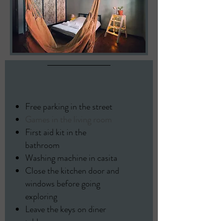
Free parking in the street
Games in the living room
First aid kit in the
bathroom
Washing machine in casita
Close the kitchen door and
windows before going
exploring
Leave the keys on diner