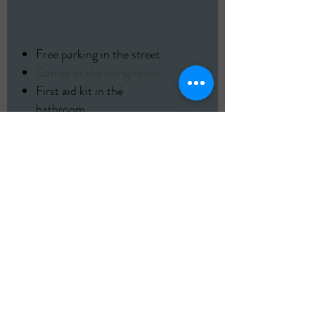
Free parking in the street
Games in the living room
First aid kit in the
bathroom
Washing machine in casita
Close the kitchen door and
windows before going
exploring
Leave the keys on diner
table
West Spring House