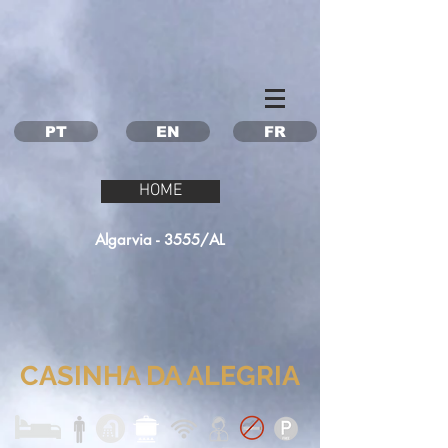
Property Management Azores
Vacation in the Azores
Vacation rental Azores
PT
EN
FR
HOME
Algarvia - 3555/AL
CASINHA DA ALEGRIA