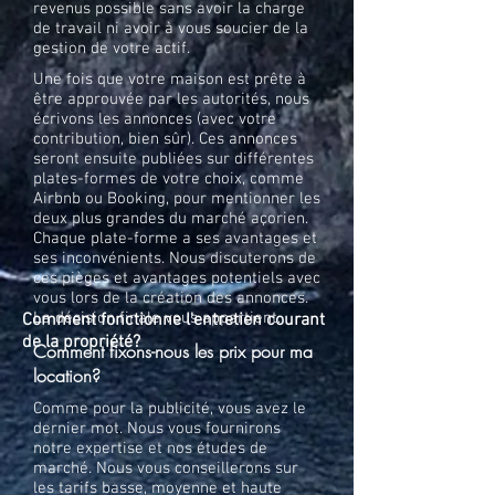
revenus possible sans avoir la charge
de travail ni avoir à vous soucier de la
gestion de votre actif.
Une fois que votre maison est prête à
être approuvée par les autorités, nous
écrivons les annonces (avec votre
contribution, bien sûr). Ces annonces
seront ensuite publiées sur différentes
plates-formes de votre choix, comme
Airbnb ou Booking, pour mentionner les
deux plus grandes du marché açorien.
Chaque plate-forme a ses avantages et
ses inconvénients. Nous discuterons de
ces pièges et avantages potentiels avec
vous lors de la création des annonces.
La décision finale vous appartient.
Comment fonctionne l'entretien courant
de la propriété?
Comment fixons-nous les prix pour ma
location?
Comme pour
la publicité, vous avez le
dernier mot. Nous vous fournirons
notre expertise et nos études de
marché. Nous vous conseillerons sur
les tarifs basse, moyenne et haute