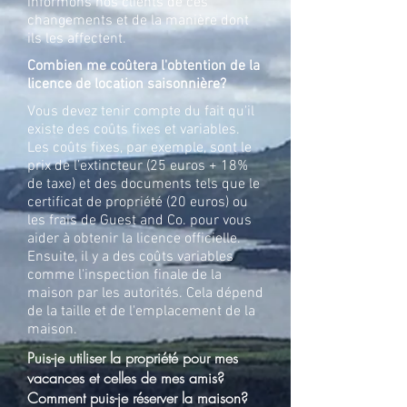
informons nos clients de ces
changements et de la manière dont
ils les affectent.
Combien me coûtera l'obtention de la
licence de location saisonnière
?
Vous devez tenir compte du fait qu'il
existe des coûts fixes et variables.
Les coûts fixes, par exemple, sont le
prix de l’extincteur (25 euros + 18%
de taxe) et des documents tels que le
certificat de propriété (20 euros) ou
les frais de Guest and Co. pour vous
aider à obtenir la licence officielle.
Ensuite, il y a des coûts variables
comme l'inspection finale de la
maison par les autorités. Cela dépend
de la taille et de l'emplacement de la
maison.
Puis-je utiliser la propriété pour mes
vacances et celles de mes amis?
Comment puis-je réserver la maison?