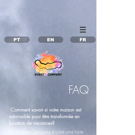
Property Management Azores
Vacation in the Azores
Vacation rental Azores
PT
EN
FR
FAQ
Comment savoir si votre maison est
admissible pour être transformée en
location de vacances?
Guest and Company a créé une liste