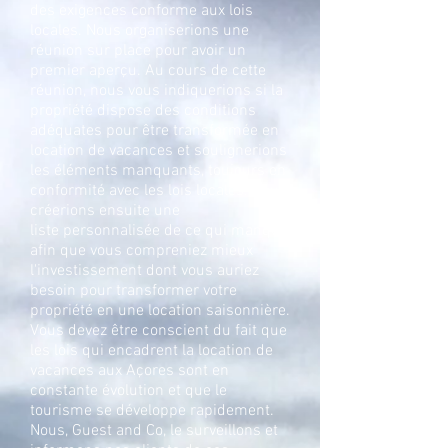
des exigences conforme aux lois
locales. Nous organiserions une
réunion sur place pour avoir un
premier aperçu. Au cours de cette
réunion, nous vous indiquerions si la
propriété dispose des conditions
adéquates pour être transformée en
location de vacances et soulignerions
les éléments manquants, toujours en
conformité avec les lois locales. Nous
créerions ensuite une
liste personnalisée de ce qui manque
afin que vous compreniez mieux
l'investissement dont vous auriez
besoin pour transformer votre
propriété en une location saisonnière.
Vous devez être conscient du fait que
les lois qui encadrent la location de
vacances aux Açores sont en
constante évolution et que le
tourisme se développe rapidement.
Nous, Guest and Co, le surveillons et