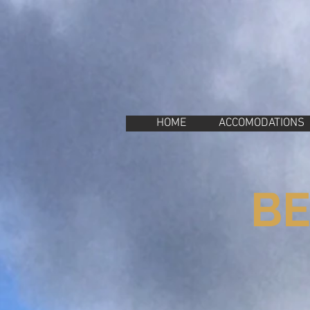
Property Management Azores
Vacation in the Azores
Vacation rental Azores
HOME
ACCOMODATIONS
BE