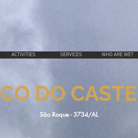
ACTIVITIES
SERVICES
WHO ARE WE?
CO DO CAST
São Roque - 3734/AL