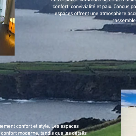
Les espaces communs de cette maison o
confort, convivialité et paix. Conçus p
espaces offrent une atmosphère accu
rassemble
ement confort et style. Les espaces
confort moderne, tandis que les détails