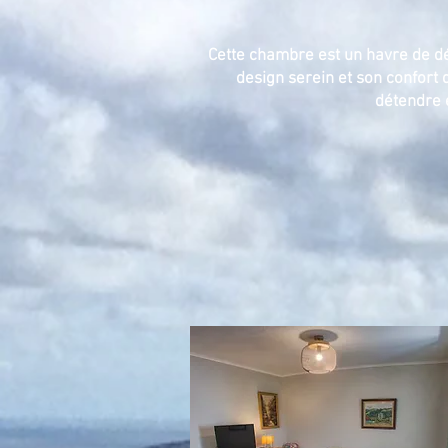
Cette chambre est un havre de dé
design serein et son confort d
détendre 