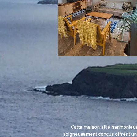
Cette maison allie harmonieus
soigneusement conçus offrent un 