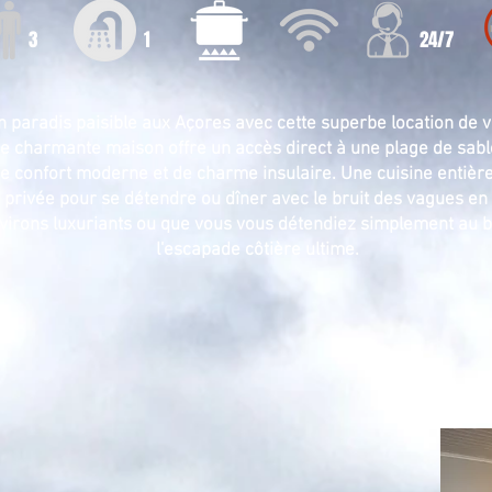
3
1
24/7
paradis paisible aux Açores avec cette superbe location de va
te charmante maison offre un accès direct à une plage de sabl
e confort moderne et de charme insulaire. Une cuisine entièr
 privée pour se détendre ou dîner avec le bruit des vagues en
nvirons luxuriants ou que vous vous détendiez simplement au bo
l'escapade côtière ultime.