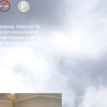
cances. Située sur l'île
e noir immaculée et le
ement équipée et une
 arrière-plan. Que vous
rd de la mer, c'est