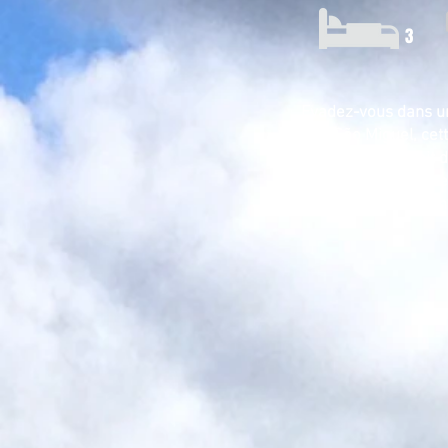
3
Evadez-vous dans un 
de São Miguel, cet
mélange parfait d
terrasse extérieure
exploriez les e