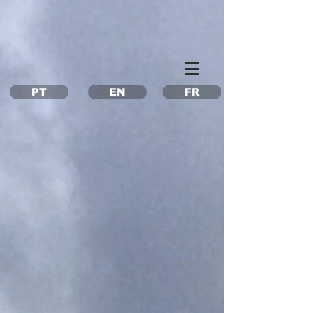
Property Management Azores
Vacation in the Azores
Vacation rental Azores
PT
EN
FR