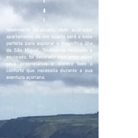
1
4
1
Idealmente localizado, este acolhedor
apartamento de um quarto será a base
perfeita para explorar a magnífica ilha
de São Miguel. Totalmente renovado e
equipado, foi decorado com amor pelos
seus proprietários e oferece todo o
conforto que necessita durante a sua
aventura açoriana.