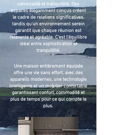
convivialité et tranquillité. Des
espaces élégamment conçus créent
le cadre de relations significatives,
tandis qu'un environnement serein
garantit que chaque réunion est
relaxante et agréable. C'est l'équilibre
idéal entre sophistication et
tranquillité.​
Une maison entièrement équipée
offre une vie sans effort, avec des
appareils modernes, une technologie
intelligente et un mobilier confortable
garantissant confort, commodité et
plus de temps pour ce qui compte le
plus.