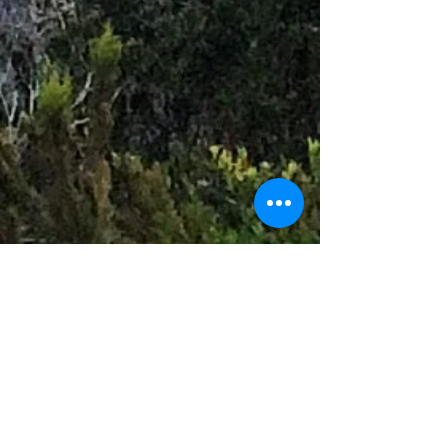
3
6
1
24/7
Rénové au printemps 2017, l'appartement a été