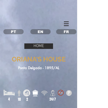
Property Management Azores
Vacation in the Azores
Vacation rental Azores
PT
EN
FR
HOME
ORIANA'S HOUSE
Ponta Delgada - 1895/AL
4
10
2
24/7