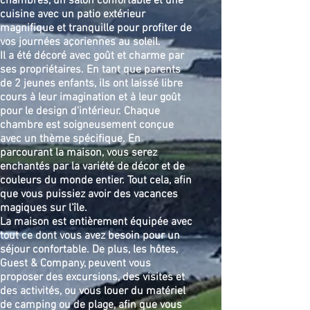
chambres, un salon confortable et une
cuisine avec un patio extérieur
magnifique et tranquille pour profiter de
vos journées açoriennes au soleil.
Il a été décoré avec goût et charme par
ses propriétaires. En tant que parents
de 2 jeunes enfants, ils ont laissé libre
cours à leur imagination et à leur goût
pour le design d'intérieur. Chaque
chambre est soigneusement conçue
avec un thème spécifique. En
parcourant la maison, vous serez
enchantés par la variété de décor et de
couleurs du monde entier. Tout cela, afin
que vous puissiez avoir des vacances
magiques sur l'île.
La maison est entièrement équipée avec
tout ce dont vous avez besoin pour un
séjour confortable. De plus, les hôtes,
Guest & Company, peuvent vous
proposer des excursions, des visites et
des activités, ou vous louer du matériel
de camping ou de plage, afin que vous