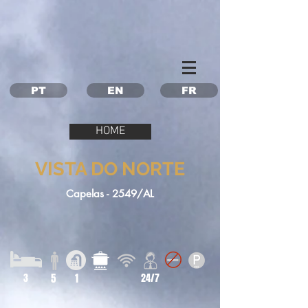
Property Management Azores
Vacation in the Azores
Vacation rental Azores
PT
EN
FR
HOME
VISTA DO NORTE
Capelas - 2549/AL
3
5
1
24/7