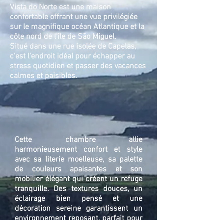
Vista do Norte est une maison
confortable offrant une vue privilégiée
sur le magnifique océan Atlantique et la
côte nord de l'île de São Miguel.
Situé dans une rue isolée de Capelas,
c'est l'endroit idéal pour échapper au
stress quotidien et passer des vacances
calmes et paisibles.
Cette chambre allie
harmonieusement confort et style
avec sa literie moelleuse, sa palette
de couleurs apaisantes et son
mobilier élégant qui créent un refuge
tranquille. Des textures douces, un
éclairage bien pensé et une
décoration sereine garantissent un
environnement reposant, parfait pour