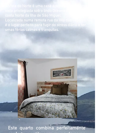
A Vista do Norte é uma casa acolhedora com uma
vista privilegiada sob o lindo Oceano Atlântico e a
costa Norte da Ilha de São Miguel.
Localizada numa remota rua da Vila das Capelas,
é o lugar perfeito para fugir do stress diário e ter
umas férias calmas e tranquilas.
Este quarto combina perfeitamente