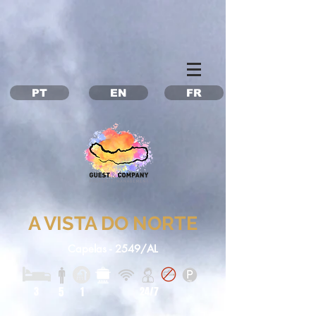
Property Management Azores
Vacation in the Azores
Vacation rental Azores
PT
EN
FR
A VISTA DO NORTE
Capelas - 2549/AL
3
5
1
24/7