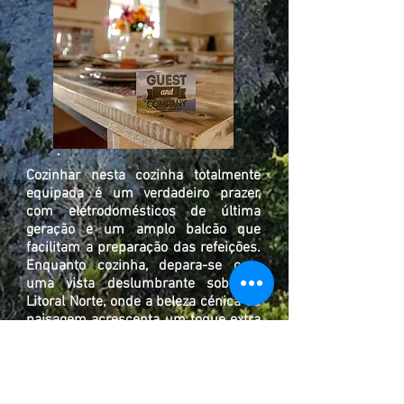
Cozinhar nesta cozinha totalmente
equipada é um verdadeiro prazer,
com eletrodomésticos de última
geração e um amplo balcão que
facilitam a preparação das refeições.
Enquanto cozinha, depara-se com
uma vista deslumbrante sobre o
Litoral Norte, onde a beleza cénica da
paisagem acrescenta um toque extra
de inspiração a cada prato.